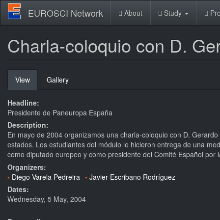
Skip
EUROSCI Network
About
Study
Pro
to
main
content
Charla-coloquio con D. Ge
Primary
View
(active
Gallery
tabs
tab)
Headline:
Presidente de Paneuropa España
Description:
En mayo de 2004 organizamos una charla-coloquio con D. Gerardo F
estados. Los estudiantes del módulo le hicieron entrega de una med
como diputado europeo y como presidente del Comité Español por 
Organizers:
Diego Varela Pedreira
Javier Escribano Rodríguez
Dates:
Wednesday, 5 May, 2004